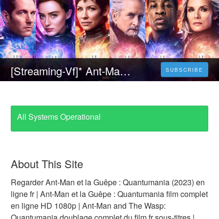
[Streaming-Vf]* Ant-Man et la Guêpe : Quantumania (2023) Film Complet En Ligne Français Gratuit
SUBSCRIBE
All Systems Operational
About This Site
Regarder Ant-Man et la Guêpe : Quantumania (2023) en
ligne fr | Ant-Man et la Guêpe : Quantumania film complet
en ligne HD 1080p | Ant-Man and The Wasp:
Quantumania doublage complet du film fr sous-titres |